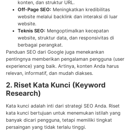
konten, dan struktur URL.
Off-Page SEO:
Meningkatkan kredibilitas
website melalui backlink dan interaksi di luar
website.
Teknis SEO:
Mengoptimalkan kecepatan
website, struktur data, dan responsivitas di
berbagai perangkat.
Panduan SEO dari Google juga menekankan
pentingnya memberikan pengalaman pengguna (user
experience) yang baik. Artinya, konten Anda harus
relevan, informatif, dan mudah diakses.
2. Riset Kata Kunci (Keyword
Research)
Kata kunci adalah inti dari strategi SEO Anda. Riset
kata kunci bertujuan untuk menemukan istilah yang
banyak dicari pengguna, tetapi memiliki tingkat
persaingan yang tidak terlalu tinggi.