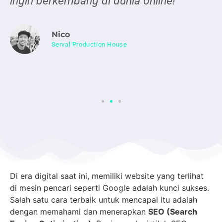
ingin berkembang di dunia online!"
Nico
Serval Production House
Di era digital saat ini, memiliki website yang terlihat
di mesin pencari seperti Google adalah kunci sukses.
Salah satu cara terbaik untuk mencapai itu adalah
dengan memahami dan menerapkan
SEO (Search