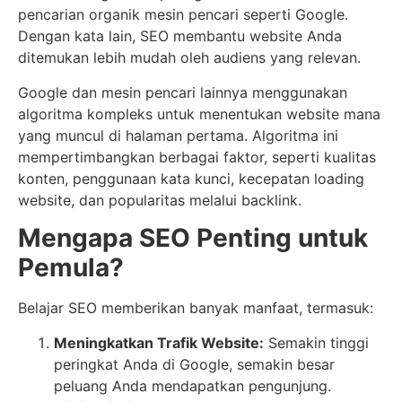
pencarian organik mesin pencari seperti Google.
Dengan kata lain, SEO membantu website Anda
ditemukan lebih mudah oleh audiens yang relevan.
Google dan mesin pencari lainnya menggunakan
algoritma kompleks untuk menentukan website mana
yang muncul di halaman pertama. Algoritma ini
mempertimbangkan berbagai faktor, seperti kualitas
konten, penggunaan kata kunci, kecepatan loading
website, dan popularitas melalui backlink.
Mengapa SEO Penting untuk
Pemula?
Belajar SEO memberikan banyak manfaat, termasuk:
Meningkatkan Trafik Website:
Semakin tinggi
peringkat Anda di Google, semakin besar
peluang Anda mendapatkan pengunjung.