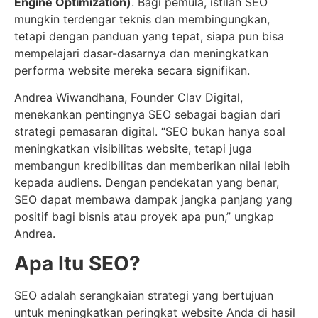
Engine Optimization)
. Bagi pemula, istilah SEO
mungkin terdengar teknis dan membingungkan,
tetapi dengan panduan yang tepat, siapa pun bisa
mempelajari dasar-dasarnya dan meningkatkan
performa website mereka secara signifikan.
Andrea Wiwandhana, Founder Clav Digital,
menekankan pentingnya SEO sebagai bagian dari
strategi pemasaran digital. “SEO bukan hanya soal
meningkatkan visibilitas website, tetapi juga
membangun kredibilitas dan memberikan nilai lebih
kepada audiens. Dengan pendekatan yang benar,
SEO dapat membawa dampak jangka panjang yang
positif bagi bisnis atau proyek apa pun,” ungkap
Andrea.
Apa Itu SEO?
SEO adalah serangkaian strategi yang bertujuan
untuk meningkatkan peringkat website Anda di hasil