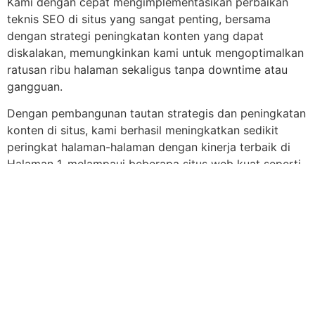
Kami dengan cepat mengimplementasikan perbaikan
teknis SEO di situs yang sangat penting, bersama
dengan strategi peningkatan konten yang dapat
diskalakan, memungkinkan kami untuk mengoptimalkan
ratusan ribu halaman sekaligus tanpa downtime atau
gangguan.
Dengan pembangunan tautan strategis dan peningkatan
konten di situs, kami berhasil meningkatkan sedikit
peringkat halaman-halaman dengan kinerja terbaik di
Halaman 1, melampaui beberapa situs web kuat seperti
NIH.gov, yang menciptakan peningkatan lalu lintas
eksponensial.
HASIL
Dalam enam bulan pertama keterlibatan kami, kami
berhasil mencapai hasil luar biasa berikut:
Sesi Organik Bulanan
(Year-over-Year) meningkat
sebesar
1.490%
(592.301 dibandingkan 37.252)